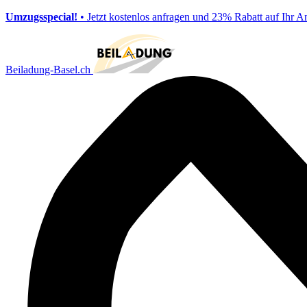
Umzugsspecial!
• Jetzt kostenlos anfragen und 23% Rabatt auf Ihr A
Beiladung-Basel.ch