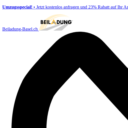
Umzugsspecial!
• Jetzt kostenlos anfragen und 23% Rabatt auf Ihr A
Beiladung-Basel.ch